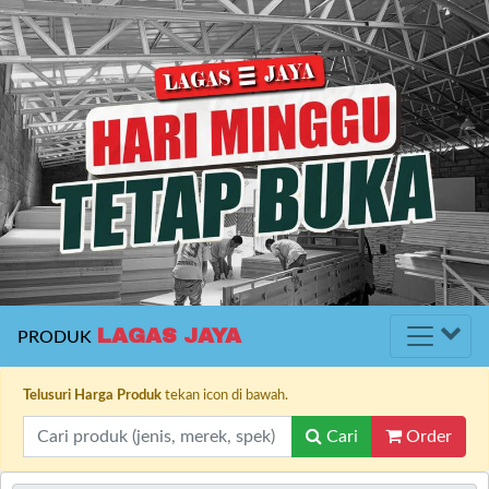
LAGAS JAYA
PRODUK
Telusuri Harga Produk
tekan icon di bawah.
Cari
Order