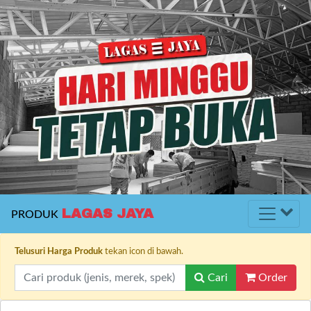
LAGAS JAYA
PRODUK
Telusuri Harga Produk
tekan icon di bawah.
Cari
Order