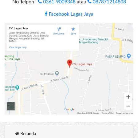
No Telpon :
0361-9009348
atau
087871214808
Facebook Lagas Jaya
Beranda